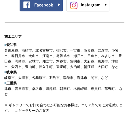
施工エリア
■
愛知県
名古屋市、清須市、北名古屋市、稲沢市、一宮市、あま市、岩倉市、小牧
市、春日井市、犬山市、江南市、尾張旭市、瀬戸市、日進市、みよし市、豊
田市、岡崎市、安城市、知立市、刈谷市、豊明市、大府市、東海市、津島
市、愛西市、豊山町、長久手町、東郷町、大治町、蟹江町、大口町、など
■
岐阜県
岐阜市、大垣市、各務原市、羽島市、瑞穂市、海津市、関市、など
■
三重県
津市、四日市市、桑名市、川越町、朝日町、木曽岬町、東員町、菰野町、 な
ど
※ ギャラリーでお打ち合わせが可能なお客様は、エリア外でもご対応致しま
す。
→ギャラリーのご案内