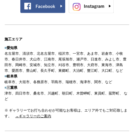
施工エリア
■
愛知県
名古屋市、清須市、北名古屋市、稲沢市、一宮市、あま市、岩倉市、小牧
市、春日井市、犬山市、江南市、尾張旭市、瀬戸市、日進市、みよし市、豊
田市、岡崎市、安城市、知立市、刈谷市、豊明市、大府市、東海市、津島
市、愛西市、豊山町、長久手町、東郷町、大治町、蟹江町、大口町、など
■
岐阜県
岐阜市、大垣市、各務原市、羽島市、瑞穂市、海津市、関市、など
■
三重県
津市、四日市市、桑名市、川越町、朝日町、木曽岬町、東員町、菰野町、 な
ど
※ ギャラリーでお打ち合わせが可能なお客様は、エリア外でもご対応致しま
す。
→ギャラリーのご案内