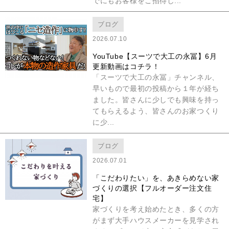
でにもお客様をご招待し...
ブログ
2026.07.10
YouTube【スーツで大工の永冨】6月
更新動画はコチラ！
「スーツで大工の永冨」チャンネル、
早いもので最初の投稿から１年が経ち
ました。皆さんに少しでも興味を持っ
てもらえるよう、皆さんのお家つくり
に少...
ブログ
2026.07.01
「こだわりたい」を、あきらめない家
づくりの選択【フルオーダー注文住
宅】
家づくりを考え始めたとき、多くの方
がまず大手ハウスメーカーを見学され