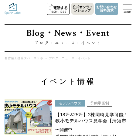
公式オンライ
お問い合わせ
電話する
ンショップ
資料請求
10:00～19:00
MENU
Blog・News・Event
ブログ・ニュース・イベント
名古屋工務店スペースラボ
＞
ブログ・ニュース・イベント
イベント情報
モデルハウス
予約承認制
【18坪&25坪】2棟同時見学可能！
狭小モデルハウス見学会【清須市西
枇杷島町】
〜開催中