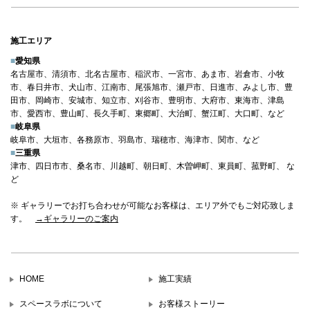
施工エリア
■
愛知県
名古屋市、清須市、北名古屋市、稲沢市、一宮市、あま市、岩倉市、小牧
市、春日井市、犬山市、江南市、尾張旭市、瀬戸市、日進市、みよし市、豊
田市、岡崎市、安城市、知立市、刈谷市、豊明市、大府市、東海市、津島
市、愛西市、豊山町、長久手町、東郷町、大治町、蟹江町、大口町、など
■
岐阜県
岐阜市、大垣市、各務原市、羽島市、瑞穂市、海津市、関市、など
■
三重県
津市、四日市市、桑名市、川越町、朝日町、木曽岬町、東員町、菰野町、 な
ど
※ ギャラリーでお打ち合わせが可能なお客様は、エリア外でもご対応致しま
す。
→ギャラリーのご案内
HOME
施工実績
スペースラボについて
お客様ストーリー