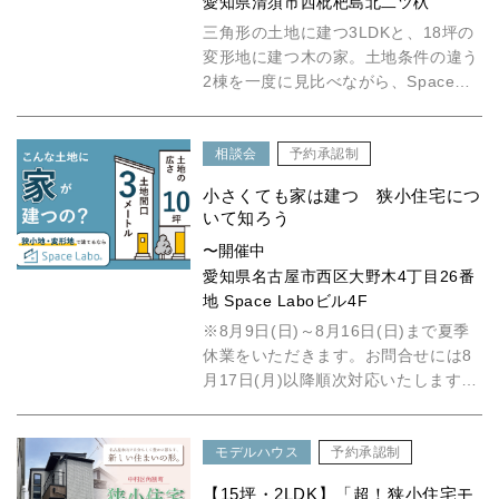
愛知県清須市西枇杷島北二ツ杁
三角形の土地に建つ3LDKと、18坪の
変形地に建つ木の家。土地条件の違う
2棟を一度に見比べながら、Space
Laboの家づくりをご...
相談会
予約承認制
小さくても家は建つ 狭小住宅につ
いて知ろう
〜開催中
愛知県名古屋市西区大野木4丁目26番
地 Space Laboビル4F
※8月9日(日)～8月16日(日)まで夏季
休業をいただきます。お問合せには8
月17日(月)以降順次対応いたします。
「超！狭小住宅モ...
モデルハウス
予約承認制
【15坪・2LDK】「超！狭小住宅モ