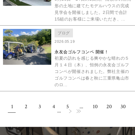
形の土地に建てたモデルハウスの完成
見学会を開催しました。2日間で合計
15組のお客様にご来場いただき、...
ブログ
2026.05.19
永友会ゴルフコンペ 開催！
初夏の訪れを感じる爽やかな晴れの５
月１４日（木）、恒例の永友会ゴルフ
コンペが開催されました。弊社主催の
ゴルフコンペは春と秋に三重県亀山市
のロ...
1
2
3
4
5
...
10
20
30
...