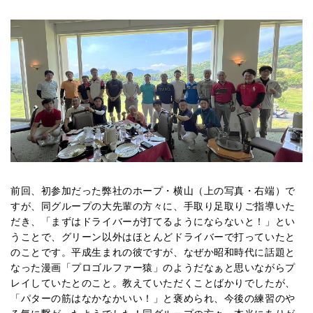
前回、初参加だった弊社のホープ・横山（上の写真・右端）で
すが、同グループの大先輩の方々に、手取り足取りご指導いた
だき、「まずはドライバーが打てるようにならないと！」とい
うことで、グリーン以外はほとんどドライバーで打っていたと
のことです。平成生まれの彼ですが、なぜか昭和時代に話題と
なった漫画「プロゴルファー猿」のようだなぁと思いながらプ
レイしていたとのこと。教えていただくことばかりでしたが、
「パターの筋はなかなかいい！」と褒められ、今後の練習のや