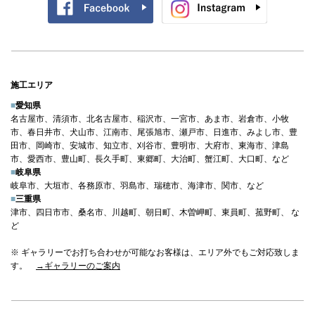
施工エリア
■
愛知県
名古屋市、清須市、北名古屋市、稲沢市、一宮市、あま市、岩倉市、小牧
市、春日井市、犬山市、江南市、尾張旭市、瀬戸市、日進市、みよし市、豊
田市、岡崎市、安城市、知立市、刈谷市、豊明市、大府市、東海市、津島
市、愛西市、豊山町、長久手町、東郷町、大治町、蟹江町、大口町、など
■
岐阜県
岐阜市、大垣市、各務原市、羽島市、瑞穂市、海津市、関市、など
■
三重県
津市、四日市市、桑名市、川越町、朝日町、木曽岬町、東員町、菰野町、 な
ど
※ ギャラリーでお打ち合わせが可能なお客様は、エリア外でもご対応致しま
す。
→ギャラリーのご案内