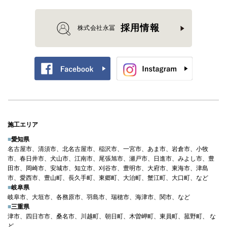
採用情報
株式会社永冨
施工エリア
■
愛知県
名古屋市、清須市、北名古屋市、稲沢市、一宮市、あま市、岩倉市、小牧
市、春日井市、犬山市、江南市、尾張旭市、瀬戸市、日進市、みよし市、豊
田市、岡崎市、安城市、知立市、刈谷市、豊明市、大府市、東海市、津島
市、愛西市、豊山町、長久手町、東郷町、大治町、蟹江町、大口町、など
■
岐阜県
岐阜市、大垣市、各務原市、羽島市、瑞穂市、海津市、関市、など
■
三重県
津市、四日市市、桑名市、川越町、朝日町、木曽岬町、東員町、菰野町、 な
ど