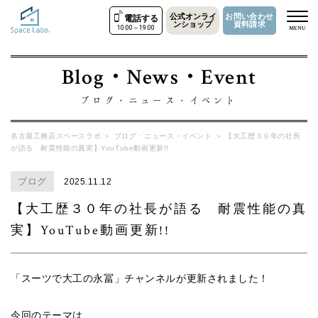
公式オンライ
お問い合わせ
電話する
ンショップ
資料請求
10:00～19:00
MENU
Blog・News・Event
ブログ・ニュース・イベント
名古屋工務店スペースラボ
＞
ブログ・ニュース・イベント
＞
【大工歴３０年の社長
が語る 耐震性能の真実】YouTube動画更新!!
ブログ
2025.11.12
【大工歴３０年の社長が語る 耐震性能の真
実】YouTube動画更新!!
「スーツで大工の永冨」チャンネルが更新されました！
今回のテーマは