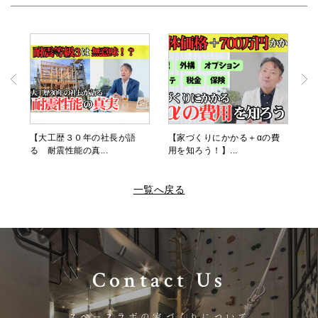
【大工歴３０年の社長が語
【家づくりにかかる＋αの費
る 耐震性能の真...
用を知ろう！】...
一覧へ戻る
Contact Us
スペースラボの家づくりについて