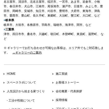
名古屋市、清須市、北名古屋市、稲沢市、一宮市、あま市、岩倉市、小牧
市、春日井市、犬山市、江南市、尾張旭市、瀬戸市、日進市、みよし市、豊
田市、岡崎市、安城市、知立市、刈谷市、豊明市、大府市、東海市、津島
市、愛西市、豊山町、長久手町、東郷町、大治町、蟹江町、大口町、など
■
岐阜県
岐阜市、大垣市、各務原市、羽島市、瑞穂市、海津市、関市、など
■
三重県
津市、四日市市、桑名市、川越町、朝日町、木曽岬町、東員町、菰野町、 な
ど
※ ギャラリーでお打ち合わせが可能なお客様は、エリア外でもご対応致しま
す。
→ギャラリーのご案内
HOME
施工実績
スペースラボについて
お客様ストーリー
人生設計から始まる家づくり
会社概要・代表挨拶
採用情報
- 工法や性能について
ブログ・ニュース・イベント