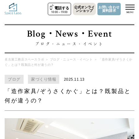
公式オンライ
お問い合わせ
電話する
ンショップ
資料請求
10:00～19:00
MENU
Blog・News・Event
ブログ・ニュース・イベント
名古屋工務店スペースラボ
＞
ブログ・ニュース・イベント
＞
「造作家具/ぞうさくか
ぐ」とは？既製品と何が違うの？
ブログ
家づくり情報
2025.11.13
「造作家具/ぞうさくかぐ」とは？既製品と
何が違うの？