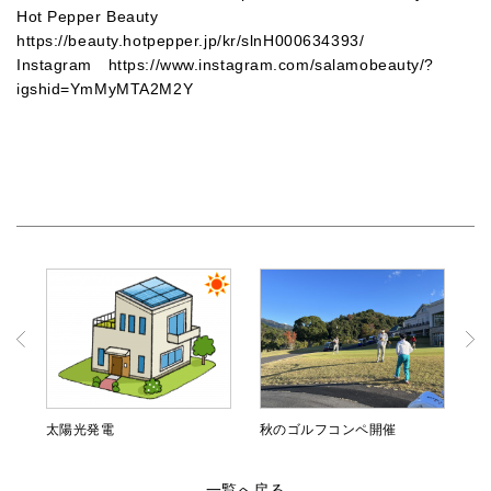
Hot Pepper Beauty
https://beauty.hotpepper.jp/kr/slnH000634393/
Instagram
https://www.instagram.com/salamobeauty/?
igshid=YmMyMTA2M2Y
太陽光発電
秋のゴルフコンペ開催
一覧へ戻る