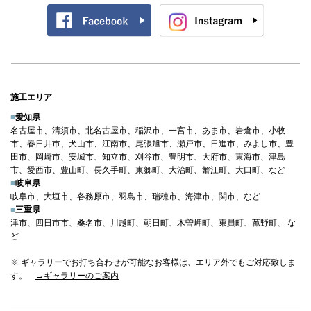
施工エリア
■
愛知県
名古屋市、清須市、北名古屋市、稲沢市、一宮市、あま市、岩倉市、小牧
市、春日井市、犬山市、江南市、尾張旭市、瀬戸市、日進市、みよし市、豊
田市、岡崎市、安城市、知立市、刈谷市、豊明市、大府市、東海市、津島
市、愛西市、豊山町、長久手町、東郷町、大治町、蟹江町、大口町、など
■
岐阜県
岐阜市、大垣市、各務原市、羽島市、瑞穂市、海津市、関市、など
■
三重県
津市、四日市市、桑名市、川越町、朝日町、木曽岬町、東員町、菰野町、 な
ど
※ ギャラリーでお打ち合わせが可能なお客様は、エリア外でもご対応致しま
す。
→ギャラリーのご案内