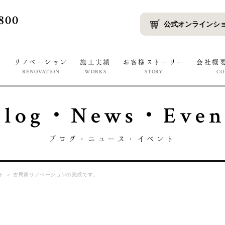
800
公式オンラインシ
宅
リノベーション
施工実績
お客様ストーリー
会社概
RENOVATION
WORKS
STORY
C
Blog・News・Even
ブログ・ニュース・イベント
ト
＞
古民家リノベーションの完成です。