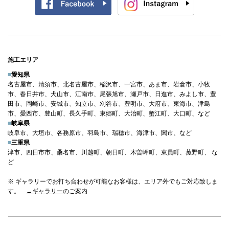
施工エリア
■
愛知県
名古屋市、清須市、北名古屋市、稲沢市、一宮市、あま市、岩倉市、小牧
市、春日井市、犬山市、江南市、尾張旭市、瀬戸市、日進市、みよし市、豊
田市、岡崎市、安城市、知立市、刈谷市、豊明市、大府市、東海市、津島
市、愛西市、豊山町、長久手町、東郷町、大治町、蟹江町、大口町、など
■
岐阜県
岐阜市、大垣市、各務原市、羽島市、瑞穂市、海津市、関市、など
■
三重県
津市、四日市市、桑名市、川越町、朝日町、木曽岬町、東員町、菰野町、 な
ど
※ ギャラリーでお打ち合わせが可能なお客様は、エリア外でもご対応致しま
す。
→ギャラリーのご案内