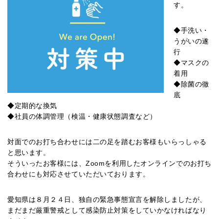
す。
◆手洗い・
うがいの遂
行
◆マスクの
着用
◆除菌の徹
底
◆定期的な換気
◆社員の体調管理（検温・健康状態調査など）
対面でのお打ち合わせには二の足を踏むお客様もいらっしゃる
と思います。
そういったお客様には、Zoomを利用したオンラインでのお打ち
合わせにも対応させていただいております。
愛知県は８月２４日、独自の緊急事態宣言を解除しましたが、
まだまだ厳重警戒として感染防止対策をしていかなければなり