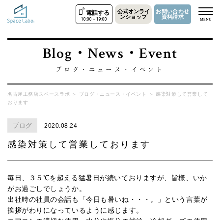
公式オンライ
お問い合わせ
電話する
ンショップ
資料請求
10:00～19:00
MENU
Blog・News・Event
ブログ・ニュース・イベント
名古屋工務店スペースラボ
＞
ブログ・ニュース・イベント
＞
感染対策して営業して
おります
ブログ
2020.08.24
感染対策して営業しております
毎日、３５℃を超える猛暑日が続いておりますが、皆様、いか
がお過ごしでしょうか。
出社時の社員の会話も「今日も暑いね・・・。」という言葉が
挨拶がわりになっているように感じます。