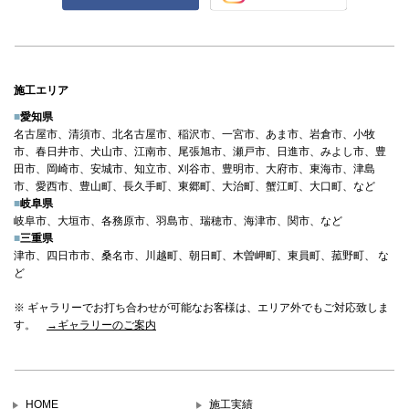
施工エリア
■
愛知県
名古屋市、清須市、北名古屋市、稲沢市、一宮市、あま市、岩倉市、小牧
市、春日井市、犬山市、江南市、尾張旭市、瀬戸市、日進市、みよし市、豊
田市、岡崎市、安城市、知立市、刈谷市、豊明市、大府市、東海市、津島
市、愛西市、豊山町、長久手町、東郷町、大治町、蟹江町、大口町、など
■
岐阜県
岐阜市、大垣市、各務原市、羽島市、瑞穂市、海津市、関市、など
■
三重県
津市、四日市市、桑名市、川越町、朝日町、木曽岬町、東員町、菰野町、 な
ど
※ ギャラリーでお打ち合わせが可能なお客様は、エリア外でもご対応致しま
す。
→ギャラリーのご案内
HOME
施工実績