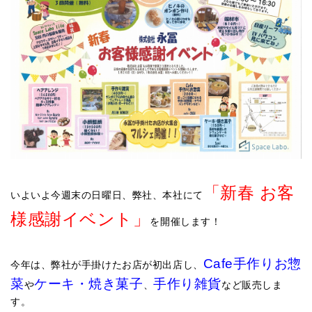
「新春 お客
いよいよ今週末の日曜日、弊社、本社にて
様感謝イベント」
を開催します！
Cafe手作りお惣
今年は、弊社が手掛けたお店が初出店し、
菜
ケーキ・焼き菓子
手作り雑貨
や
、
など販売しま
す。