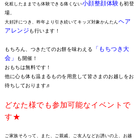
小顔整顔体験
も初登
化粧したままでも体験できる痛くない
場
。
ヘア
大好評につき、昨年より引き続いてキッズ対象かんたん
アレンジ
も行います！
「もちつき大
もちろん、つきたてのお餅を味わえる
会」
も開催！
おもちは無料です！
他に心も体も温まるものを用意して皆さまのお越しをお
待ちしております♬
どなた様でも参加可能なイベントで
す★
ご家族そろって、また、ご親戚、ご友人などお誘いの上、お越