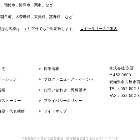
市、瑞穂市、海津市、関市、など
朝日町、木曽岬町、東員町、菰野町、 など
可能なお客様は、エリア外でもご対応致します。
→ギャラリーのご案内
株式会社 永冨
住宅
採用情報
〒452-0803
ベーション
ブログ・ニュース・イベント
愛知県名古屋市西区
TEL：052-502-3
実績
お問い合わせ・資料請求
FAX：052-502-3
様ストーリー
プライバシーポリシー
概要・代表挨拶
サイトマップ
©名古屋の工務店で注文住宅・狭小住宅を建てるならスペースラボ