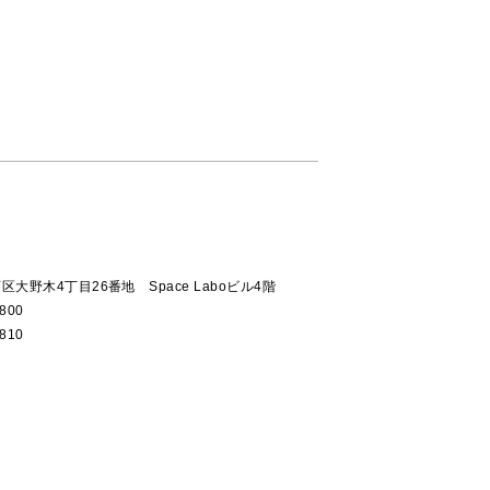
大野木4丁目26番地 Space Laboビル4階
800
810