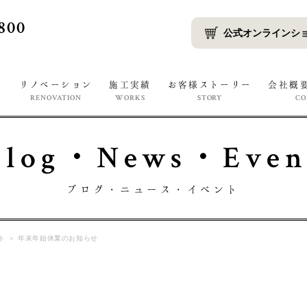
800
公式オンラインシ
宅
リノベーション
施工実績
お客様ストーリー
会社概
RENOVATION
WORKS
STORY
C
Blog・News・Even
ブログ・ニュース・イベント
ト
＞
年末年始休業のお知らせ