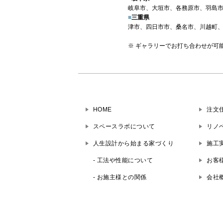
岐阜市、大垣市、各務原市、羽島
■
三重県
津市、四日市市、桑名市、川越町、
※ ギャラリーでお打ち合わせが
HOME
注文
スペースラボについて
リノ
人生設計から始まる家づくり
施工
- 工法や性能について
お客
- お施主様との関係
会社