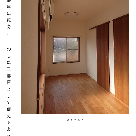
屋
に
変
身
。
の
ち
に
二
部
屋
と
し
て
使
え
ａｆｔｅｒ
る
よ
う