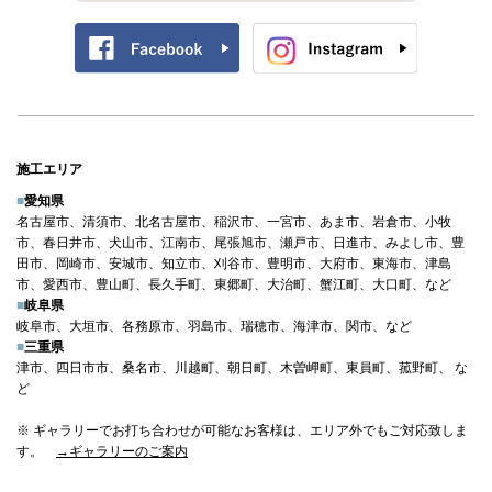
施工エリア
■
愛知県
名古屋市、清須市、北名古屋市、稲沢市、一宮市、あま市、岩倉市、小牧
市、春日井市、犬山市、江南市、尾張旭市、瀬戸市、日進市、みよし市、豊
田市、岡崎市、安城市、知立市、刈谷市、豊明市、大府市、東海市、津島
市、愛西市、豊山町、長久手町、東郷町、大治町、蟹江町、大口町、など
■
岐阜県
岐阜市、大垣市、各務原市、羽島市、瑞穂市、海津市、関市、など
■
三重県
津市、四日市市、桑名市、川越町、朝日町、木曽岬町、東員町、菰野町、 な
ど
※ ギャラリーでお打ち合わせが可能なお客様は、エリア外でもご対応致しま
す。
→ギャラリーのご案内