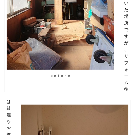
い
た
場
所
で
す
が
、
リ
フ
ォ
ー
ｂｅｆｏｒｅ
ム
後
は
綺
麗
な
お
部