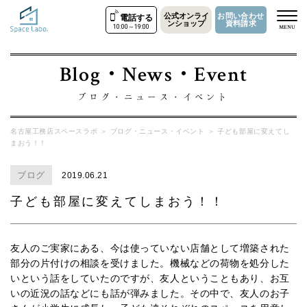
公式オンライ
お問い合わせ
電話する
ンショップ
資料請求
10:00～19:00
MENU
Blog・News・Event
ブログ・ニュース・イベント
名古屋工務店スペースラボ
＞
ブログ・ニュース・イベント
＞
子ども部屋に変えてし
まおう！！
ブログ
2019.06.21
子ども部屋に変えてしまおう！！
友人のご実家にある、今は使っていない店舗として増築された
部分の片付けの相談を受けました。機械などの荷物を処分した
いという話をしていたのですが、友人ということもあり、お互
いの近況の話などにも話が弾みました。その中で、友人のお子