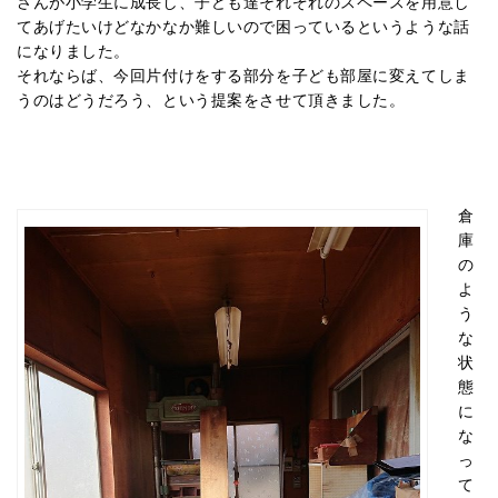
さんが小学生に成長し、子ども達それぞれのスペースを用意し
てあげたいけどなかなか難しいので困っているというような話
になりました。
それならば、今回片付けをする部分を子ども部屋に変えてしま
うのはどうだろう、という提案をさせて頂きました。
倉
庫
の
よ
う
な
状
態
に
な
っ
て