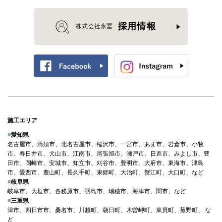
採用情報
株式会社永冨
施工エリア
■
愛知県
名古屋市、清須市、北名古屋市、稲沢市、一宮市、あま市、岩倉市、小牧
市、春日井市、犬山市、江南市、尾張旭市、瀬戸市、日進市、みよし市、豊
田市、岡崎市、安城市、知立市、刈谷市、豊明市、大府市、東海市、津島
市、愛西市、豊山町、長久手町、東郷町、大治町、蟹江町、大口町、など
■
岐阜県
岐阜市、大垣市、各務原市、羽島市、瑞穂市、海津市、関市、など
■
三重県
津市、四日市市、桑名市、川越町、朝日町、木曽岬町、東員町、菰野町、 な
ど