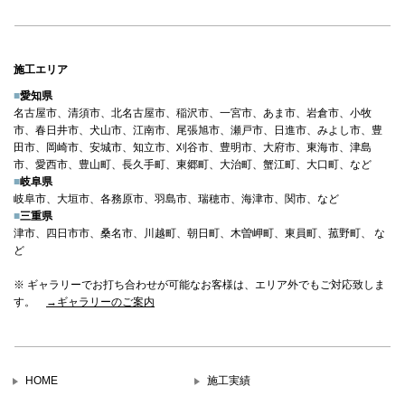
施工エリア
■
愛知県
名古屋市、清須市、北名古屋市、稲沢市、一宮市、あま市、岩倉市、小牧
市、春日井市、犬山市、江南市、尾張旭市、瀬戸市、日進市、みよし市、豊
田市、岡崎市、安城市、知立市、刈谷市、豊明市、大府市、東海市、津島
市、愛西市、豊山町、長久手町、東郷町、大治町、蟹江町、大口町、など
■
岐阜県
岐阜市、大垣市、各務原市、羽島市、瑞穂市、海津市、関市、など
■
三重県
津市、四日市市、桑名市、川越町、朝日町、木曽岬町、東員町、菰野町、 な
ど
※ ギャラリーでお打ち合わせが可能なお客様は、エリア外でもご対応致しま
す。
→ギャラリーのご案内
HOME
施工実績