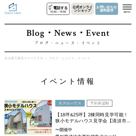
公式オンライ
お問い合わせ
電話する
ンショップ
資料請求
10:00～19:00
MENU
Blog・News・Event
ブログ・ニュース・イベント
名古屋工務店スペースラボ
＞
ブログ・ニュース・イベント
イベント情報
モデルハウス
予約承認制
【18坪&25坪】2棟同時見学可能！
狭小モデルハウス見学会【清須市西
枇杷島町】
〜開催中