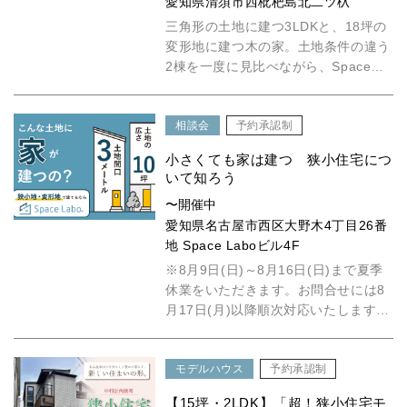
愛知県清須市西枇杷島北二ツ杁
三角形の土地に建つ3LDKと、18坪の
変形地に建つ木の家。土地条件の違う
2棟を一度に見比べながら、Space
Laboの家づくりをご...
相談会
予約承認制
小さくても家は建つ 狭小住宅につ
いて知ろう
〜開催中
愛知県名古屋市西区大野木4丁目26番
地 Space Laboビル4F
※8月9日(日)～8月16日(日)まで夏季
休業をいただきます。お問合せには8
月17日(月)以降順次対応いたします。
「超！狭小住宅モ...
モデルハウス
予約承認制
【15坪・2LDK】「超！狭小住宅モ