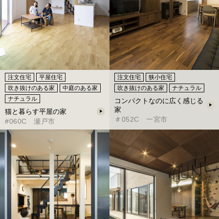
注文住宅
平屋住宅
注文住宅
狭小住宅
吹き抜けのある家
中庭のある家
吹き抜けのある家
ナチュラル
ナチュラル
コンパクトなのに広く感じる
家
猫と暮らす平屋の家
＃052C 一宮市
#060C 瀬戸市