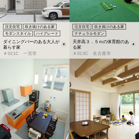
注文住宅
吹き抜けのある家
注文住宅
吹き抜けのある家
モダンスタイル
ハイグレード
ナチュラルモダン
ダイニングバーのある大人が
天井高３．５ｍの体育館のあ
暮らす家
る家
＃021C 一宮市
＃013C 名古屋市