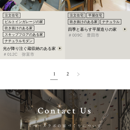
注文住宅
注文住宅
平屋住宅
ビルトインガレージの家
吹き抜けのある家
ナチュラル
吹き抜けのある家
四季と暮らす平屋造りの家
スキップフロアのある家
＃009C 豊田市
ナチュラルモダン
光が降り注ぐ蔵収納のある家
＃012C 弥富市
1
2
Contact Us
スペースラボの家づくりについて