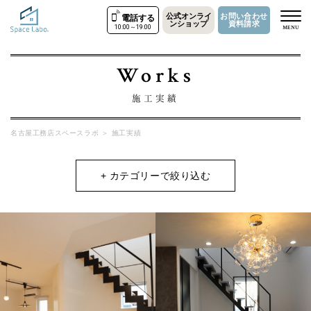
公式オンライ
お問い合わせ
電話する
ンショップ
資料請求
10:00～19:00
MENU
Works
施工実績
名古屋工務店スペースラボ
＞
施工実績
+ カテゴリーで絞り込む