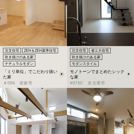
注文住宅
ZEH＆ZEH基準住宅
注文住宅
省エネ住宅
吹き抜けのある家
吹き抜けのある家
ナチュラルモダン
モダンスタイル
「ミリ単位」でこだわり抜い
モノトーンでまとめたシック
た家
な家
＃096 岩倉市
#076C 名古屋市