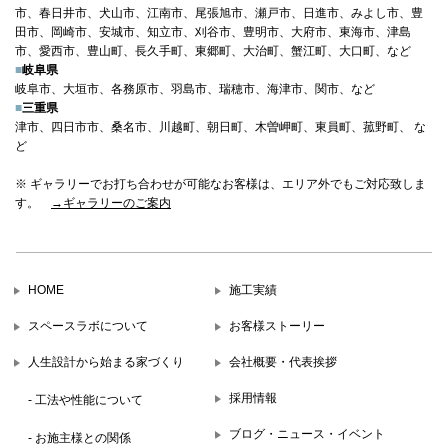
市、春日井市、犬山市、江南市、尾張旭市、瀬戸市、日進市、みよし市、豊
田市、岡崎市、安城市、知立市、刈谷市、豊明市、大府市、東海市、津島
市、愛西市、豊山町、長久手町、東郷町、大治町、蟹江町、大口町、など
■
岐阜県
岐阜市、大垣市、各務原市、羽島市、瑞穂市、海津市、関市、など
■
三重県
津市、四日市市、桑名市、川越町、朝日町、木曽岬町、東員町、菰野町、 な
ど
※ ギャラリーでお打ち合わせが可能なお客様は、エリア外でもご対応致しま
す。
→ギャラリーのご案内
HOME
施工実績
スペースラボについて
お客様ストーリー
人生設計から始まる家づくり
会社概要・代表挨拶
採用情報
- 工法や性能について
ブログ・ニュース・イベント
- お施主様との関係