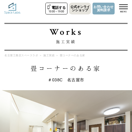
公式オンライ
お問い合わせ
電話する
ンショップ
資料請求
10:00～19:00
MENU
Works
施工実績
名古屋工務店スペースラボ
＞
施工実績
＞
畳コーナーのある家
畳コーナーのある家
＃038C 名古屋市