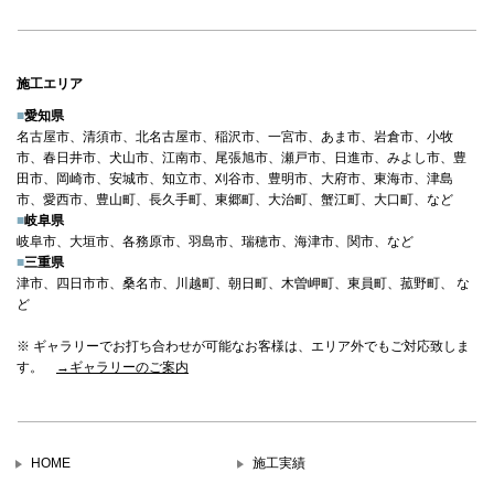
施工エリア
■
愛知県
名古屋市、清須市、北名古屋市、稲沢市、一宮市、あま市、岩倉市、小牧
市、春日井市、犬山市、江南市、尾張旭市、瀬戸市、日進市、みよし市、豊
田市、岡崎市、安城市、知立市、刈谷市、豊明市、大府市、東海市、津島
市、愛西市、豊山町、長久手町、東郷町、大治町、蟹江町、大口町、など
■
岐阜県
岐阜市、大垣市、各務原市、羽島市、瑞穂市、海津市、関市、など
■
三重県
津市、四日市市、桑名市、川越町、朝日町、木曽岬町、東員町、菰野町、 な
ど
※ ギャラリーでお打ち合わせが可能なお客様は、エリア外でもご対応致しま
す。
→ギャラリーのご案内
HOME
施工実績