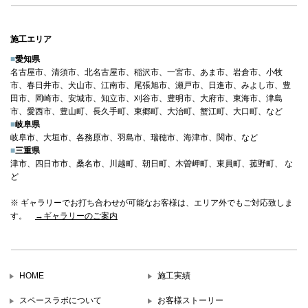
施工エリア
■
愛知県
名古屋市、清須市、北名古屋市、稲沢市、一宮市、あま市、岩倉市、小牧
市、春日井市、犬山市、江南市、尾張旭市、瀬戸市、日進市、みよし市、豊
田市、岡崎市、安城市、知立市、刈谷市、豊明市、大府市、東海市、津島
市、愛西市、豊山町、長久手町、東郷町、大治町、蟹江町、大口町、など
■
岐阜県
岐阜市、大垣市、各務原市、羽島市、瑞穂市、海津市、関市、など
■
三重県
津市、四日市市、桑名市、川越町、朝日町、木曽岬町、東員町、菰野町、 な
ど
※ ギャラリーでお打ち合わせが可能なお客様は、エリア外でもご対応致しま
す。
→ギャラリーのご案内
HOME
施工実績
スペースラボについて
お客様ストーリー