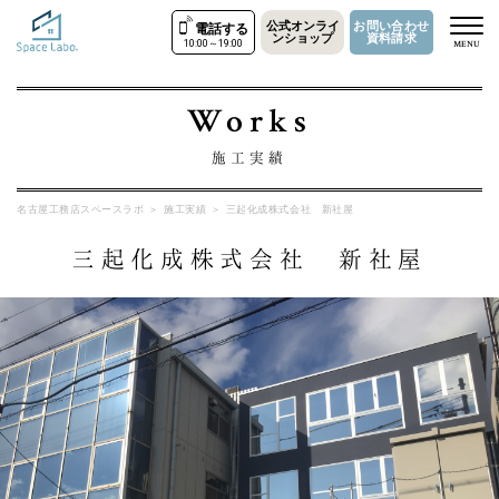
公式オンライ
お問い合わせ
電話する
ンショップ
資料請求
10:00～19:00
MENU
Works
施工実績
名古屋工務店スペースラボ
＞
施工実績
＞
三起化成株式会社 新社屋
三起化成株式会社 新社屋