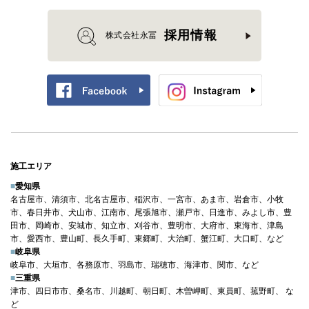
採用情報
株式会社永冨
施工エリア
■
愛知県
名古屋市、清須市、北名古屋市、稲沢市、一宮市、あま市、岩倉市、小牧
市、春日井市、犬山市、江南市、尾張旭市、瀬戸市、日進市、みよし市、豊
田市、岡崎市、安城市、知立市、刈谷市、豊明市、大府市、東海市、津島
市、愛西市、豊山町、長久手町、東郷町、大治町、蟹江町、大口町、など
■
岐阜県
岐阜市、大垣市、各務原市、羽島市、瑞穂市、海津市、関市、など
■
三重県
津市、四日市市、桑名市、川越町、朝日町、木曽岬町、東員町、菰野町、 な
ど