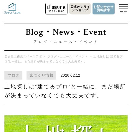
公式オンライ
お問い合わせ
電話する
ンショップ
資料請求
10:00～19:00
MENU
Blog・News・Event
ブログ・ニュース・イベント
名古屋工務店スペースラボ
＞
ブログ・ニュース・イベント
＞
土地探しは“建てるプ
ロ”と一緒に。まだ場所が決まっていなくても大丈夫です。
ブログ
家づくり情報
2026.02.12
土地探しは“建てるプロ”と一緒に。まだ場所
が決まっていなくても大丈夫です。