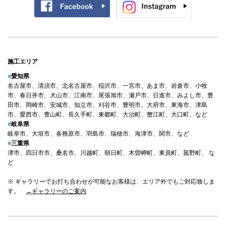
施工エリア
■
愛知県
名古屋市、清須市、北名古屋市、稲沢市、一宮市、あま市、岩倉市、小牧
市、春日井市、犬山市、江南市、尾張旭市、瀬戸市、日進市、みよし市、豊
田市、岡崎市、安城市、知立市、刈谷市、豊明市、大府市、東海市、津島
市、愛西市、豊山町、長久手町、東郷町、大治町、蟹江町、大口町、など
■
岐阜県
岐阜市、大垣市、各務原市、羽島市、瑞穂市、海津市、関市、など
■
三重県
津市、四日市市、桑名市、川越町、朝日町、木曽岬町、東員町、菰野町、 な
ど
※ ギャラリーでお打ち合わせが可能なお客様は、エリア外でもご対応致しま
す。
→ギャラリーのご案内