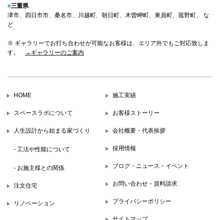
■
三重県
津市、四日市市、桑名市、川越町、朝日町、木曽岬町、東員町、菰野町、 な
ど
※ ギャラリーでお打ち合わせが可能なお客様は、エリア外でもご対応致しま
す。
→ギャラリーのご案内
HOME
施工実績
スペースラボについて
お客様ストーリー
人生設計から始まる家づくり
会社概要・代表挨拶
採用情報
- 工法や性能について
ブログ・ニュース・イベント
- お施主様との関係
お問い合わせ・資料請求
注文住宅
プライバシーポリシー
リノベーション
サイトマップ