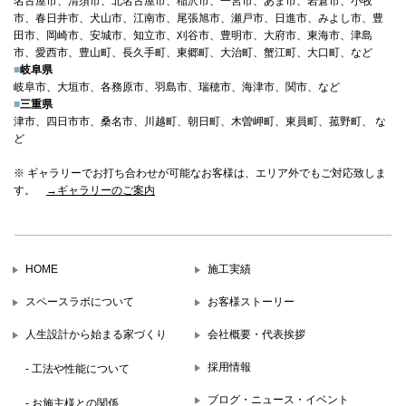
名古屋市、清須市、北名古屋市、稲沢市、一宮市、あま市、岩倉市、小牧
市、春日井市、犬山市、江南市、尾張旭市、瀬戸市、日進市、みよし市、豊
田市、岡崎市、安城市、知立市、刈谷市、豊明市、大府市、東海市、津島
市、愛西市、豊山町、長久手町、東郷町、大治町、蟹江町、大口町、など
■
岐阜県
岐阜市、大垣市、各務原市、羽島市、瑞穂市、海津市、関市、など
■
三重県
津市、四日市市、桑名市、川越町、朝日町、木曽岬町、東員町、菰野町、 な
ど
※ ギャラリーでお打ち合わせが可能なお客様は、エリア外でもご対応致しま
す。
→ギャラリーのご案内
HOME
施工実績
スペースラボについて
お客様ストーリー
人生設計から始まる家づくり
会社概要・代表挨拶
採用情報
- 工法や性能について
ブログ・ニュース・イベント
- お施主様との関係