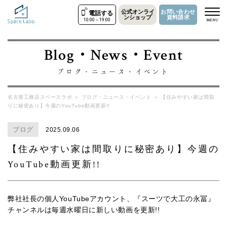
公式オンライ
お問い合わせ
電話する
ンショップ
資料請求
10:00～19:00
MENU
Blog・News・Event
ブログ・ニュース・イベント
名古屋工務店スペースラボ
＞
ブログ・ニュース・イベント
＞
【住みやすい家は間取
りに秘密あり】今週のYouTube動画更新!!
ブログ
2025.09.06
【住みやすい家は間取りに秘密あり】今週の
YouTube動画更新!!
弊社社長の個人YouTubeアカウント、『スーツで大工の永冨』
チャンネルは毎週水曜日に新しい動画を更新!!