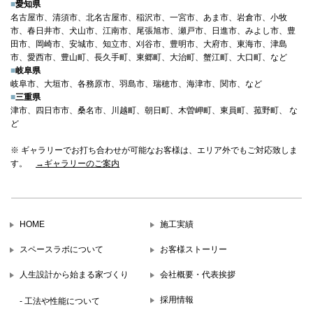
■
愛知県
名古屋市、清須市、北名古屋市、稲沢市、一宮市、あま市、岩倉市、小牧
市、春日井市、犬山市、江南市、尾張旭市、瀬戸市、日進市、みよし市、豊
田市、岡崎市、安城市、知立市、刈谷市、豊明市、大府市、東海市、津島
市、愛西市、豊山町、長久手町、東郷町、大治町、蟹江町、大口町、など
■
岐阜県
岐阜市、大垣市、各務原市、羽島市、瑞穂市、海津市、関市、など
■
三重県
津市、四日市市、桑名市、川越町、朝日町、木曽岬町、東員町、菰野町、 な
ど
※ ギャラリーでお打ち合わせが可能なお客様は、エリア外でもご対応致しま
す。
→ギャラリーのご案内
HOME
施工実績
スペースラボについて
お客様ストーリー
人生設計から始まる家づくり
会社概要・代表挨拶
採用情報
- 工法や性能について