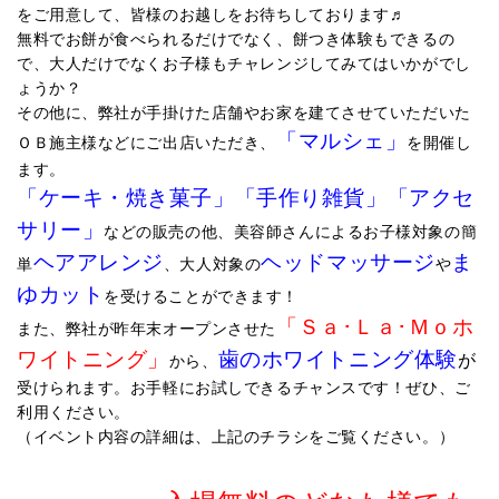
をご用意して、皆様のお越しをお待ちしております♬
無料でお餅が食べられるだけでなく、餅つき体験もできるの
で、大人だけでなくお子様もチャレンジしてみてはいかがでし
ょうか？
その他に、弊社が手掛けた店舗やお家を建てさせていただいた
「マルシェ」
ＯＢ施主様などにご出店いただき、
を開催し
ます。
「ケーキ・焼き菓子」「手作り雑貨」「アクセ
サリー」
などの販売の他、美容師さんによるお子様対象の簡
ヘアアレンジ
ヘッドマッサージ
ま
単
、大人対象の
や
ゆカット
を受けることができます！
「Ｓａ･Ｌａ･Ｍｏホ
また、弊社が昨年末オープンさせた
ワイトニング」
歯のホワイトニング体験
が
から、
受けられます。お手軽にお試しできるチャンスです！ぜひ、ご
利用ください。
（イベント内容の詳細は、上記のチラシをご覧ください。）