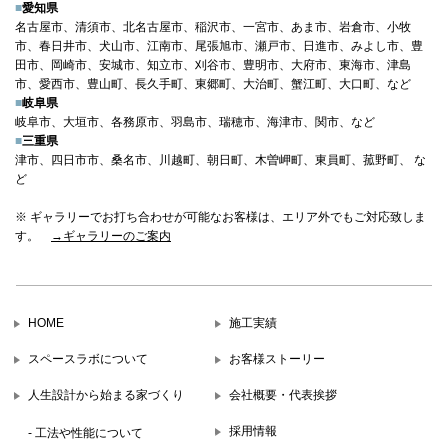
■
愛知県
名古屋市、清須市、北名古屋市、稲沢市、一宮市、あま市、岩倉市、小牧
市、春日井市、犬山市、江南市、尾張旭市、瀬戸市、日進市、みよし市、豊
田市、岡崎市、安城市、知立市、刈谷市、豊明市、大府市、東海市、津島
市、愛西市、豊山町、長久手町、東郷町、大治町、蟹江町、大口町、など
■
岐阜県
岐阜市、大垣市、各務原市、羽島市、瑞穂市、海津市、関市、など
■
三重県
津市、四日市市、桑名市、川越町、朝日町、木曽岬町、東員町、菰野町、 な
ど
※ ギャラリーでお打ち合わせが可能なお客様は、エリア外でもご対応致しま
す。
→ギャラリーのご案内
HOME
施工実績
スペースラボについて
お客様ストーリー
人生設計から始まる家づくり
会社概要・代表挨拶
採用情報
- 工法や性能について