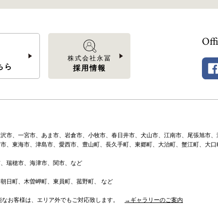
Off
」
株式会社永冨
ちら
採用情報
稲沢市、一宮市、あま市、岩倉市、小牧市、春日井市、犬山市、江南市、尾張旭市、
府市、東海市、津島市、愛西市、豊山町、長久手町、東郷町、大治町、蟹江町、大口
市、瑞穂市、海津市、関市、など
朝日町、木曽岬町、東員町、菰野町、 など
可能なお客様は、エリア外でもご対応致します。
→ギャラリーのご案内