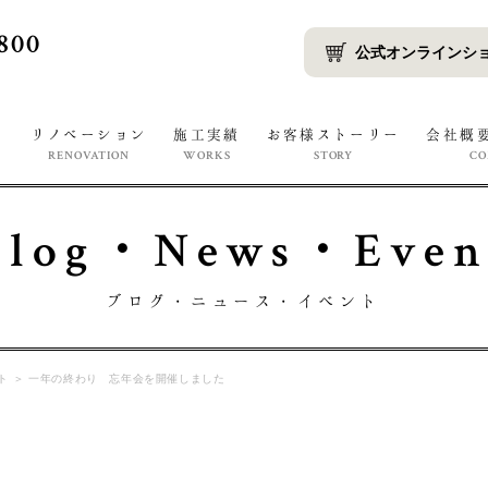
800
公式オンラインシ
宅
リノベーション
施工実績
お客様ストーリー
会社概
RENOVATION
WORKS
STORY
C
Blog・News・Even
ブログ・ニュース・イベント
ト
＞
一年の終わり 忘年会を開催しました