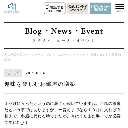
公式オンライ
お問い合わせ
電話する
ンショップ
資料請求
10:00～19:00
MENU
Blog・News・Event
ブログ・ニュース・イベント
名古屋工務店スペースラボ
＞
ブログ・ニュース・イベント
＞
趣味を楽しむお部屋の
増築
ブログ
2019.10.04
趣味を楽しむお部屋の増築
１０月に入ったというのに暑さが続いていますね。台風の影響
だという事ではありますが、一昔前までなら１０月に入れば衣
替えで、冬服に代わる時でしたが、今はまだまだ半そでが必要
ですね(>_<)