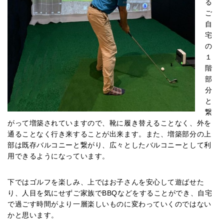
る
ご
自
宅
の
１
階
部
分
と
繋
がって増築されていますので、靴に履き替えることなく、外を
通ることなく行き来することが出来ます。また、増築部分の上
部は既存バルコニーと繋がり、広々としたバルコニーとして利
用できるようになっています。
下ではゴルフを楽しみ、上ではお子さんを安心して遊ばせた
り、人目を気にせずご家族でBBQなどをすることができ、自宅
で過ごす時間がより一層楽しいものに変わっていくのではない
かと思います。