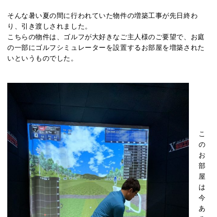
そんな暑い夏の間に行われていた物件の増築工事が先日終わ
り、引き渡しされました。
こちらの物件は、ゴルフが大好きなご主人様のご要望で、お庭
の一部にゴルフシミュレーターを設置するお部屋を増築された
いというものでした。
こ
の
お
部
屋
は
今
あ