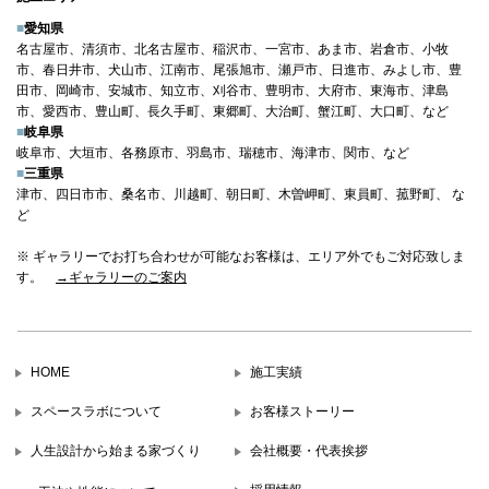
■
愛知県
名古屋市、清須市、北名古屋市、稲沢市、一宮市、あま市、岩倉市、小牧
市、春日井市、犬山市、江南市、尾張旭市、瀬戸市、日進市、みよし市、豊
田市、岡崎市、安城市、知立市、刈谷市、豊明市、大府市、東海市、津島
市、愛西市、豊山町、長久手町、東郷町、大治町、蟹江町、大口町、など
■
岐阜県
岐阜市、大垣市、各務原市、羽島市、瑞穂市、海津市、関市、など
■
三重県
津市、四日市市、桑名市、川越町、朝日町、木曽岬町、東員町、菰野町、 な
ど
※ ギャラリーでお打ち合わせが可能なお客様は、エリア外でもご対応致しま
す。
→ギャラリーのご案内
HOME
施工実績
スペースラボについて
お客様ストーリー
人生設計から始まる家づくり
会社概要・代表挨拶