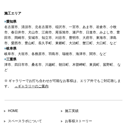
施工エリア
■
愛知県
名古屋市、清須市、北名古屋市、稲沢市、一宮市、あま市、岩倉市、小牧
市、春日井市、犬山市、江南市、尾張旭市、瀬戸市、日進市、みよし市、豊
田市、岡崎市、安城市、知立市、刈谷市、豊明市、大府市、東海市、津島
市、愛西市、豊山町、長久手町、東郷町、大治町、蟹江町、大口町、など
■
岐阜県
岐阜市、大垣市、各務原市、羽島市、瑞穂市、海津市、関市、など
■
三重県
津市、四日市市、桑名市、川越町、朝日町、木曽岬町、東員町、菰野町、 な
ど
※ ギャラリーでお打ち合わせが可能なお客様は、エリア外でもご対応致しま
す。
→ギャラリーのご案内
HOME
施工実績
スペースラボについて
お客様ストーリー