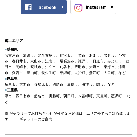
施工エリア
■
愛知県
名古屋市、清須市、北名古屋市、稲沢市、一宮市、あま市、岩倉市、小牧
市、春日井市、犬山市、江南市、尾張旭市、瀬戸市、日進市、みよし市、豊
田市、岡崎市、安城市、知立市、刈谷市、豊明市、大府市、東海市、津島
市、愛西市、豊山町、長久手町、東郷町、大治町、蟹江町、大口町、など
■
岐阜県
岐阜市、大垣市、各務原市、羽島市、瑞穂市、海津市、関市、など
■
三重県
津市、四日市市、桑名市、川越町、朝日町、木曽岬町、東員町、菰野町、 な
ど
※ ギャラリーでお打ち合わせが可能なお客様は、エリア外でもご対応致しま
す。
→ギャラリーのご案内