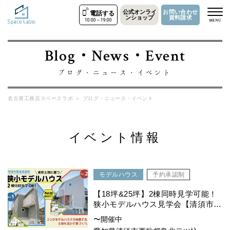
公式オンライ
お問い合わせ
電話する
ンショップ
資料請求
10:00～19:00
MENU
Blog・News・Event
ブログ・ニュース・イベント
名古屋工務店スペースラボ
＞
ブログ・ニュース・イベント
イベント情報
モデルハウス
予約承認制
【18坪&25坪】2棟同時見学可能！
狭小モデルハウス見学会【清須市西
枇杷島町】
〜開催中