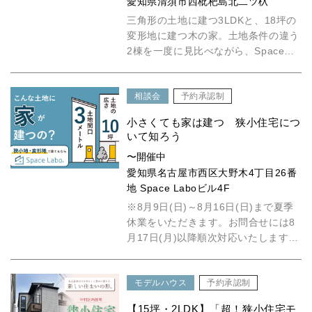
愛知県清須市西枇杷島北二ツ杁
三角形の土地に建つ3LDKと、18坪の
変形地に建つ木の家。土地条件の違う
2棟を一度に見比べながら、Space
Laboの家づくりをご...
相談会
予約承認制
小さくても家は建つ 狭小住宅につ
いて知ろう
〜開催中
愛知県名古屋市西区大野木4丁目26番
地 Space Laboビル4F
※8月9日(日)～8月16日(日)まで夏季
休業をいただきます。お問合せには8
月17日(月)以降順次対応いたします。
「超！狭小住宅モ...
モデルハウス
予約承認制
【15坪・2LDK】「超！狭小住宅モ