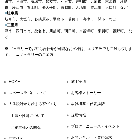
田市、岡崎市、安城市、知立市、刈谷市、豊明市、大府市、東海市、津島
市、愛西市、豊山町、長久手町、東郷町、大治町、蟹江町、大口町、など
■
岐阜県
岐阜市、大垣市、各務原市、羽島市、瑞穂市、海津市、関市、など
■
三重県
津市、四日市市、桑名市、川越町、朝日町、木曽岬町、東員町、菰野町、 な
ど
※ ギャラリーでお打ち合わせが可能なお客様は、エリア外でもご対応致しま
す。
→ギャラリーのご案内
HOME
施工実績
スペースラボについて
お客様ストーリー
人生設計から始まる家づくり
会社概要・代表挨拶
採用情報
- 工法や性能について
ブログ・ニュース・イベント
- お施主様との関係
お問い合わせ・資料請求
注文住宅