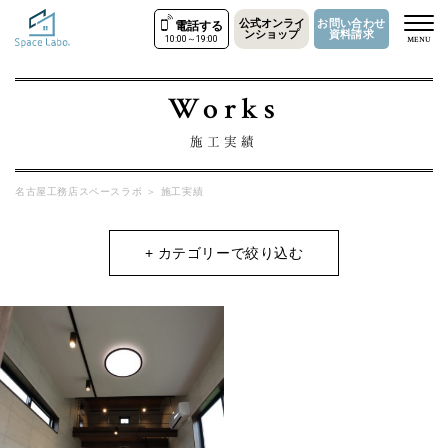
公式オンライ
お問い合わせ
電話する
ンショップ
資料請求
10:00～19:00
MENU
Works
施工実績
名古屋工務店スペースラボ
＞
施工実績
+ カテゴリーで絞り込む