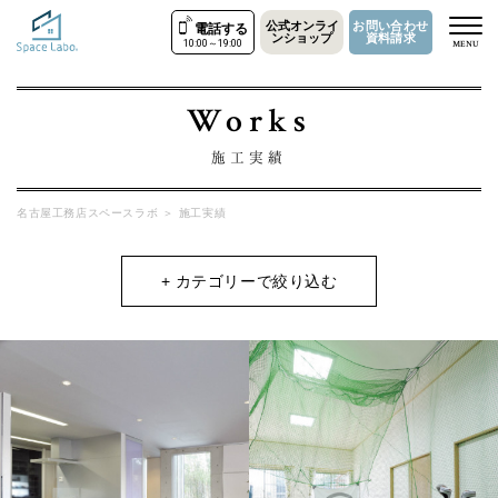
公式オンライ
お問い合わせ
電話する
ンショップ
資料請求
10:00～19:00
MENU
Works
施工実績
名古屋工務店スペースラボ
＞
施工実績
+ カテゴリーで絞り込む