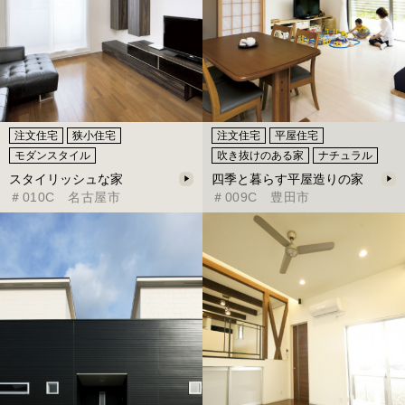
注文住宅
狭小住宅
注文住宅
平屋住宅
モダンスタイル
吹き抜けのある家
ナチュラル
スタイリッシュな家
四季と暮らす平屋造りの家
＃010C 名古屋市
＃009C 豊田市