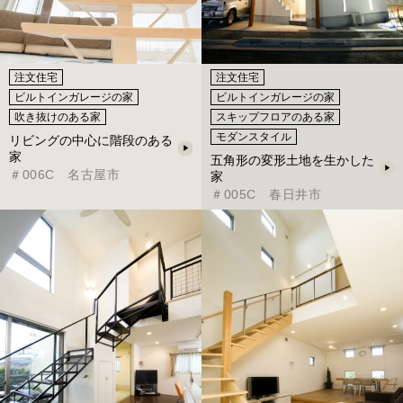
注文住宅
注文住宅
ビルトインガレージの家
ビルトインガレージの家
吹き抜けのある家
スキップフロアのある家
モダンスタイル
リビングの中心に階段のある
家
五角形の変形土地を生かした
＃006C 名古屋市
家
＃005C 春日井市