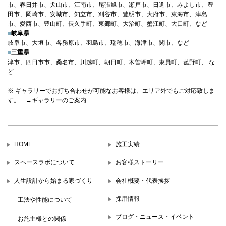
市、春日井市、犬山市、江南市、尾張旭市、瀬戸市、日進市、みよし市、豊
田市、岡崎市、安城市、知立市、刈谷市、豊明市、大府市、東海市、津島
市、愛西市、豊山町、長久手町、東郷町、大治町、蟹江町、大口町、など
■
岐阜県
岐阜市、大垣市、各務原市、羽島市、瑞穂市、海津市、関市、など
■
三重県
津市、四日市市、桑名市、川越町、朝日町、木曽岬町、東員町、菰野町、 な
ど
※ ギャラリーでお打ち合わせが可能なお客様は、エリア外でもご対応致しま
す。
→ギャラリーのご案内
HOME
施工実績
スペースラボについて
お客様ストーリー
人生設計から始まる家づくり
会社概要・代表挨拶
採用情報
- 工法や性能について
ブログ・ニュース・イベント
- お施主様との関係