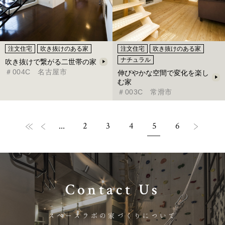
注文住宅
吹き抜けのある家
注文住宅
吹き抜けのある家
ナチュラル
吹き抜けで繋がる二世帯の家
＃004C 名古屋市
伸びやかな空間で変化を楽し
む家
＃003C 常滑市
...
2
3
4
5
6
Contact Us
スペースラボの家づくりについて