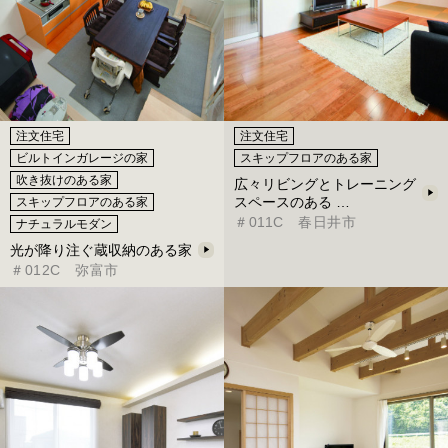
注文住宅
注文住宅
ビルトインガレージの家
スキップフロアのある家
吹き抜けのある家
広々リビングとトレーニング
スペースのある …
スキップフロアのある家
＃011C 春日井市
ナチュラルモダン
光が降り注ぐ蔵収納のある家
＃012C 弥富市