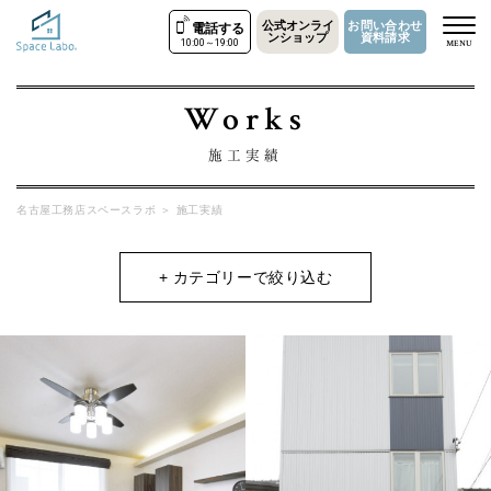
公式オンライ
お問い合わせ
電話する
ンショップ
資料請求
10:00～19:00
MENU
Works
施工実績
名古屋工務店スペースラボ
＞
施工実績
+ カテゴリーで絞り込む