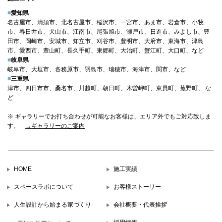
■
愛知県
名古屋市、清須市、北名古屋市、稲沢市、一宮市、あま市、岩倉市、小牧
市、春日井市、犬山市、江南市、尾張旭市、瀬戸市、日進市、みよし市、豊
田市、岡崎市、安城市、知立市、刈谷市、豊明市、大府市、東海市、津島
市、愛西市、豊山町、長久手町、東郷町、大治町、蟹江町、大口町、など
■
岐阜県
岐阜市、大垣市、各務原市、羽島市、瑞穂市、海津市、関市、など
■
三重県
津市、四日市市、桑名市、川越町、朝日町、木曽岬町、東員町、菰野町、 な
ど
※ ギャラリーでお打ち合わせが可能なお客様は、エリア外でもご対応致しま
す。
→ギャラリーのご案内
HOME
施工実績
スペースラボについて
お客様ストーリー
人生設計から始まる家づくり
会社概要・代表挨拶